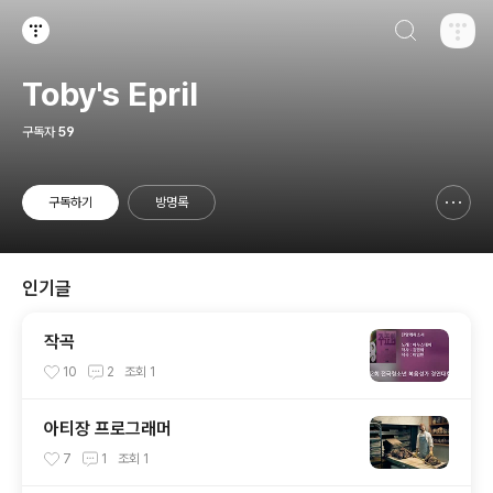
검색하기
티스토리
Toby's Epril
구독자
59
구독하기
방명록
신고하기 레이어
열기
인기글
작곡
10
2
조회
1
아티장 프로그래머
7
1
조회
1