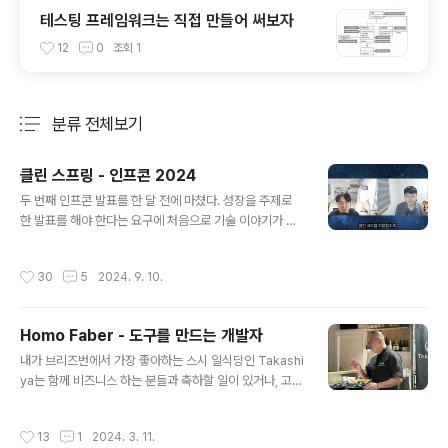
테스팅 프레임워크는 직접 만들어 써보자
12
0
조회
1
분류 전체보기
주요 글 목록
클린 스프링 - 인프콘 2024
글 내용
두 번째 인프콘 발표를 한 달 전에 마쳤다. 성장을 주제로
한 발표를 해야 한다는 요구에 처음으로 기술 이야기가 아
닌, 그동안 품고 있었던 나의 이야기를 나눌 수 있었던 작년
발표에 이어 이번엔 클린 스프링이라는 주제로 또 다른 이
작성시간
30
5
2024. 9. 10.
야기를 하게 됐다. 다시 발표를 한다면 클린 코드 이야기를
하겠다는 생각을 해왔다. 클린 코드라는 꽤 괜찮은 책을 너
무 가볍게 보고 몇 가지 피상적인 원칙만 이야기하는 모습
Homo Faber - 도구를 만드는 개발자
이 아쉬워서였다. 특히 개발 실력을 빠르게 향상해야 하는
글 내용
주니어 개발자에게는 이 클린 코드가 정말 중요한 길잡이
내가 브리즈번에서 가장 좋아하는 스시 일식당인 Takashi
가 되어줄 수 있다는 나름의 확신이 있었기 때문에, 진정한
ya는 함께 비즈니스 하는 분들과 축하할 일이 있거나, 고마
클린 코드가 무엇인지 말해주고 싶었다. 사실 로버트 마틴
움을 표현해야 하는 분이 있을 때 방문한다. 얼마 전엔
책에 이미 모든 내용이 다 들어있다. 하지만 다들 책을 잘
결혼 25주년 기념으로 아내와 함께 하려고 계획한 한 달간
작성시간
13
1
2024. 3. 11.
안 읽는 걸. 그래서 ..
의 식사 코스 첫 날로 이곳을 찾았다. 평일 저녁이고 상대적