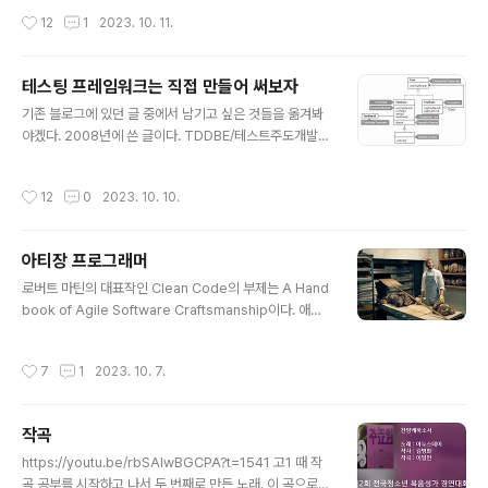
써볼 생각 없어?"라고 지나가는 말로 물어봤을 때도 별 생
생각했다. 내가 좋아하는 건 조용히 관찰하는 것이고, 그래
작성시간
12
1
2023. 10. 11.
각 없이 "기회되..
서 새로운 사람들을 만나는 모임에선 항상 사람들의 모습
을 유심히 관찰을 하다가 조용히 사라지곤 했다. 그런 내가
네트워킹에 흥미를 가지게 된 건 90년 대 후반부터 열심히
테스팅 프레임워크는 직접 만들어 써보자
참석하던 개발자 행사, 특히 해외에서 열리는 컨퍼런스 때
글 내용
문이다. 보통 3-4일 일정으로 열리는 컨퍼런스에선 매일
기존 블로그에 있던 글 중에서 남기고 싶은 것들을 옮겨봐
저녁 스폰서가 주최하는 네트워킹 파티가 진행된다. 행사
야겠다. 2008년에 쓴 글이다. TDDBE/테스트주도개발
가 열리는 호텔이나 전시장에서 하는 경우도 있지만 근처
책을 읽으며 가장 감탄하게 만들었던 xUnit 만들기에 관한
의 유명 펍이나 식당을 통째로 대여해서 열리기도 한다. 음
이야기이다. 한참 뒤에 라이브코딩으로 xUnit 만드는 걸
작성시간
12
0
2023. 10. 10.
식과 음악 정도 제공되는 공간에 다들 ..
유튜브에 공개했다. xUnit의 시초이자 자동화된 테스팅 프
레임워크 붐의 기원은 잘 알려진 대로 JUnit이다. 물론 그
이전에도 여러 개발자들이 스스로 테스트 코드를 작성하기
아티장 프로그래머
위해서 여러 가지 툴을 직접 만들어서 사용했다고 한다. 하
글 내용
지만 JUnit처럼 공개된 단순한 프레임워크이면서 빠르게
로버트 마틴의 대표작인 Clean Code의 부제는 A Hand
많은 개발자들에게 영향을 주고, 실질적인 테스트의 가치
book of Agile Software Craftsmanship이다. 애자
를 느끼게 하고 테스트 작성을 실천하게 도와준 것은 없었
일 소프트웨어 장인정신의 안내서. 그런데 여기서 crafts
다. JUnit의 첫 버전은 Erich Gamma와 Kent Beck이
man이 성차별(sexism)적인 단어라서 이 책을 싫어한다
작성시간
7
1
2023. 10. 7.
함께 ..
는 글을 본 적이 있다. 나는 원래 장인을 뜻하는 단어 중에
서 artisan을 좋아한다. 코딩과 함께 은퇴 후에도 계속해보
고 싶은 건 빵을 만드는 일이다. 전통적인 방식을 따라서 멋
작곡
진 빵을 만드는데 필요한 과학적인 지식과 섬세한 기술, 오
글 내용
랜 경험을 갖춘 숙련된 제빵사를 artisan baker라고 부른
https://youtu.be/rbSAIwBGCPA?t=1541 고1 때 작
다. artisan은 뭐랄까, 무엇인가 만들어내는 일에 대해서
곡 공부를 시작하고 나서 두 번째로 만든 노래. 이 곡으로