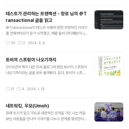
으로 덜 붐비는 마지막 프리미엄 세션이라 나이가 지긋한
호주인 커플과 우리 부부만 자리해서 편안하게 식사를 하
테스트가 관리하는 트랜잭션 - 향로 님의 @T
게 되었다. 평소엔 꽤 높은 텐션으로 분주하게 움직이며 요
ransactional 글을 읽고
리를 준비하고 밝게 잘 웃던 셰프 Takashi Nami도 이날
글 내용
은 차분하게 음식을 준비하고 서빙하면서 조용히 이런저런
@Transactional의 테스트 사용에 관한 부정적인 이야기
이야기를 들려주었다. 호주 전역에서 나는 특색 있는 해산
를 언제부터인가 듣기 시작했고, 예를 들어 안티패턴이니
물과 뉴질랜드, 일본, 스페인에서 직접 구해온 좋은 재료를
까 쓰지 말라는, 그게 무슨 얘기인가 궁금하던 중에 재민 님
작성시간
30
2
2024. 3. 4.
가지고 매번 예상을 넘..
의 @Transactional 테스트 사용에 관한 영상을 보고 생
각을 간단한 남겼다. 전에 향로 님이 @Transactional 롤
백 테스트에 대해서 반대한다는 얘기를 어디선가 들은 기
토비의 스프링이 나오기까지
억이 나서 향로 님의 이야기도 자세히 들어보고 싶다고 남
글 내용
2010년에 책이 나온 뒤에 블로그에 썼던 토비의 스프링이
겼는데. 얼마 지나지 않아 이런 장문의 글을, 예제 코드까지
나오기까지라는 글을 모두 옮겨봤다. 길다. 토비의 스프링
만들어서 공개를 해주셨다. 이런 감동은 오랜만이다. 함께
3이 나오기까지 (1) 원고에서 손 뗀지 얼마 안됐는데 벌써
일하는 사람들과 오프라인에서 기술과 개발에 관한 이야기
책 내용도 가물가물하다. 그러니 책을 써온 그 동안의 기억
를 깊이 있게 나눌 기회가 거의 없는 나에겐 온라인에서라
작성시간
21
4
2024. 1. 13.
도 금세 사라지겠지. 더 잊기 전에 책을 써왔던 이야기를 적
도 이야기를 이어갈 수 있는 이런 기회는 무척 소중하다. ht
어놔야겠다. IT서적은 국민학교 5학년 때부터 교보문고 컴
tps:/..
퓨터 서적 코너에 수시로 들락거리면서부터 꾸준히 읽고
네트워킹, 우모(Umoh)
공부하기 시작했으니 대충 27년쯤 읽어온 것 같다. 하지만
글 내용
한번도 내가 직접 책을 써볼까 하는 생각을 해본 적은 없다.
원래 숫기가 없고 극도로 내성적인 성격을 가진 나는 처음
그래서 2006년 어느날 당시 마소 기자였던 희용이(지금
보는 사람들을 만나서 이야기를 나누고 관계를 형성한다는
은 마소 발행인이자 마소 인터렉티브 사장)가 "형 책 한번
네트워킹이란 정말 나와는 관련 없는 다른 세상 얘기라고