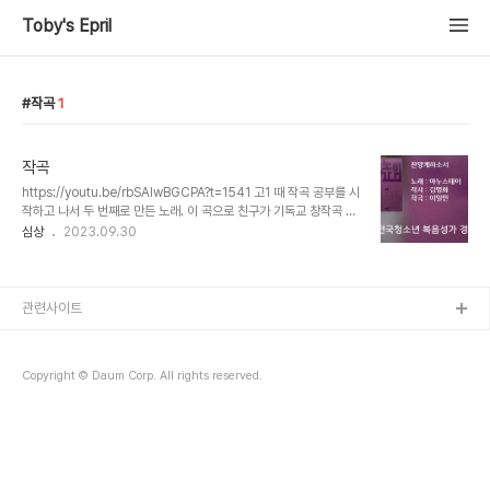
Toby's Epril
작곡
1
작곡
https://youtu.be/rbSAIwBGCPA?t=1541 고1 때 작곡 공부를 시
작하고 나서 두 번째로 만든 노래. 이 곡으로 친구가 기독교 창작곡 대
회 본선에 진출했다. 정식으로 발매된 음반에도 실렸다. 친하게 지내던
심상
2023.09.30
친구가 어느 날 가사가 적힌 종이를 건네주면서 곡을 만들어달라고 했
다. 당시 공부는 안 하고 맨날 기타만 친다고 아버지한테 혼나던 터라
틈을 내기가 쉽지 않았다. 아버지한테 걸리지 않으려고 어쩔 수 없이
새벽에 일어나 소리가 나지 않게 이불 뒤집어쓰고 조용히 기타를 치며
관련사이트
악보를 그렸다. 곡은 거의 하루 만에 완성했다. 나중에 듀엣으로 부를
수 있게 편곡하고 반주자를 위해서 피아노 악보도 만들었다. 녹음에 참
여하는 밴드에게 연주 방법을 요청하는 글도 작성해서 전달했다. 대회
Copyright © Daum Corp. All rights reserved.
에선 수상..